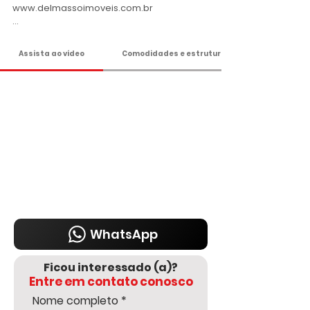
www.delmassoimoveis.com.br

*Os valores informados, incluindo imóvel, 
condomínio e IPTU, podem sofrer 
Assista ao vídeo
Comodidades e estrutura
alterações sem aviso prévio e estão 
sujeitos à disponibilidade, por se tratar de 
um imóvel de terceiro. Consulte-nos para 
informações atualizadas com um dos 
nossos corretores.
WhatsApp
Ficou interessado (a)?
Entre em contato conosco
Nome completo