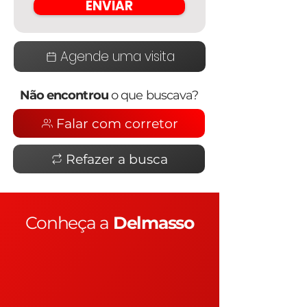
ENVIAR
Agende uma visita
Não encontrou
o que buscava?
Falar com corretor
Refazer a busca
Conheça a
Delmasso