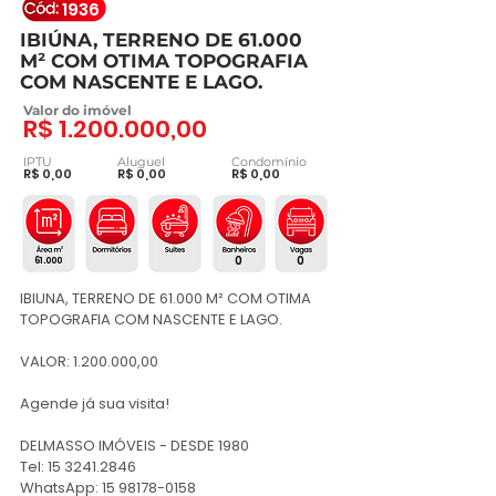
1936
IBIÚNA, TERRENO DE 61.000
M² COM OTIMA TOPOGRAFIA
COM NASCENTE E LAGO.
Valor do imóvel
R$
1.200.000
,00
IPTU
Aluguel
Condomínio
R$ 0,00
R$ 0,00
R$ 0,00
0
0
61.000
IBIUNA, TERRENO DE 61.000 M² COM OTIMA 
TOPOGRAFIA COM NASCENTE E LAGO. 

VALOR: 1.200.000,00

Agende já sua visita!

DELMASSO IMÓVEIS - DESDE 1980

Tel: 15 3241.2846

WhatsApp: 15 98178-0158
