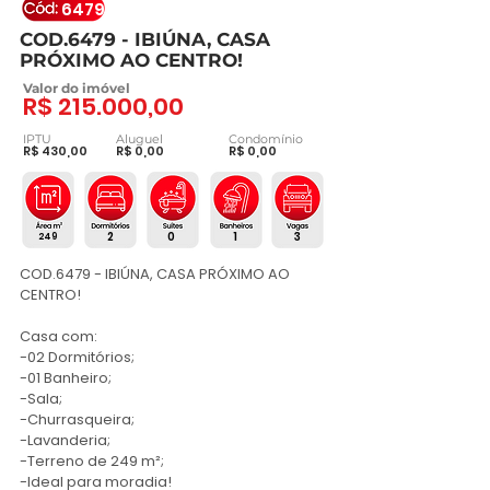
6479
COD.6479 - IBIÚNA, CASA
PRÓXIMO AO CENTRO!
Valor do imóvel
R$ 215.000,00
IPTU
Aluguel
Condomínio
R$ 430,00
R$ 0,00
R$ 0,00
2
0
1
3
249
COD.6479 - IBIÚNA, CASA PRÓXIMO AO 
CENTRO!

Casa com:

-02 Dormitórios;

-01 Banheiro;

-Sala;

-Churrasqueira;

-Lavanderia;

-Terreno de 249 m²; 

-Ideal para moradia!
