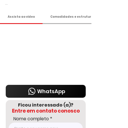
Apenas R$ 215 Mil

Assista ao vídeo
Comodidades e estrutura
Agende sua visita!

DELMASSO IMÓVEIS - DESDE 1980

Tel: 15 3241.2846

WhatsApp: 15 98178-0158

www.delmassoimoveis.com.br
WhatsApp
Ficou interessado (a)?
Entre em contato conosco
Nome completo