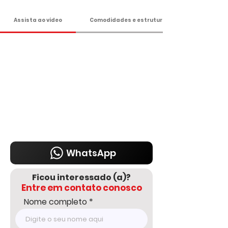
Tel: 15 3241.2846

WhatsApp: 15 98178-0158

Assista ao vídeo
Comodidades e estrutura
www.delmassoimoveis.com.br
WhatsApp
Ficou interessado (a)?
Entre em contato conosco
Nome completo