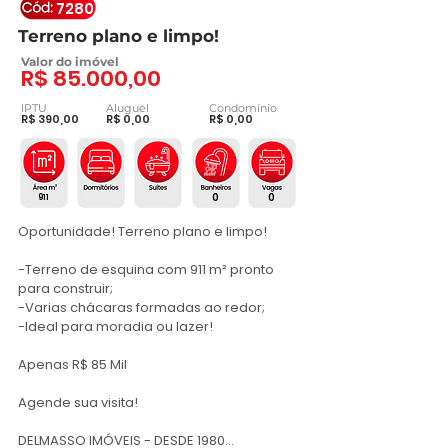
7280
Terreno plano e limpo!
Valor do imóvel
R$ 85.000,00
IPTU
Aluguel
Condomínio
R$ 390,00
R$ 0,00
R$ 0,00
0
0
911
Oportunidade! Terreno plano e limpo!

-Terreno de esquina com 911 m² pronto 
para construir;

-Varias chácaras formadas ao redor;

-Ideal para moradia ou lazer!

Apenas R$ 85 Mil

Agende sua visita!

DELMASSO IMÓVEIS - DESDE 1980
