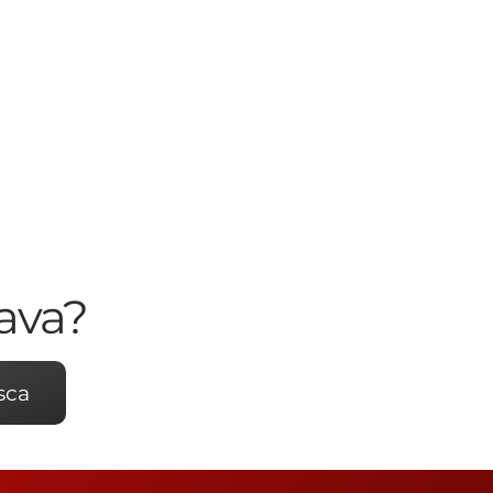
ava?
sca