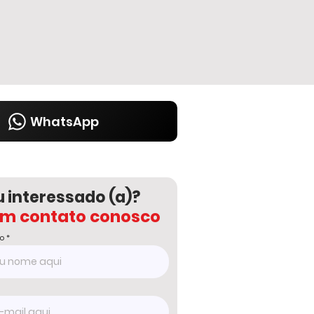
WhatsApp
u interessado (a)?
em contato conosco
o