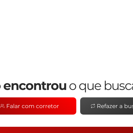
 encontrou
o que busc
Falar com corretor
Refazer a bu