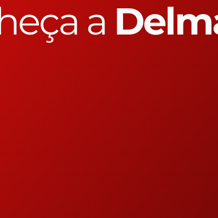
heça a
Delm