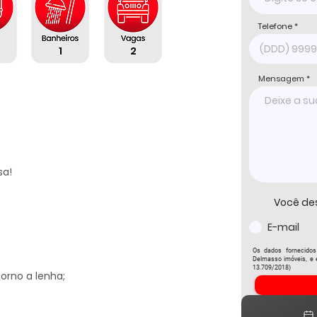
Telefone
1
2
Mensagem
a!

Você de
E-mail
Os dados fornecidos
Delmasso imóveis, e e
13.709/2018)
rno a lenha;
