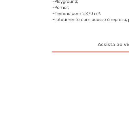
-Playground;

-Pomar;

-Terreno com 2.370 m²;

-Loteamento com acesso à represa, po
a comércios locais;

-Centenas de chácaras já formadas;

-Ideal para moradia ou lazer!

Assista ao v
Apenas R$ 350 Mil

Agende sua visita!

DELMASSO IMÓVEIS - DESDE 1980

Tel: 15 3241.2846

WhatsApp: 15 98178-0158

www.delmassoimoveis.com.br