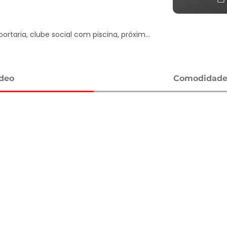
rtaria, clube social com piscina, próximo 
ídeo
Comodidades