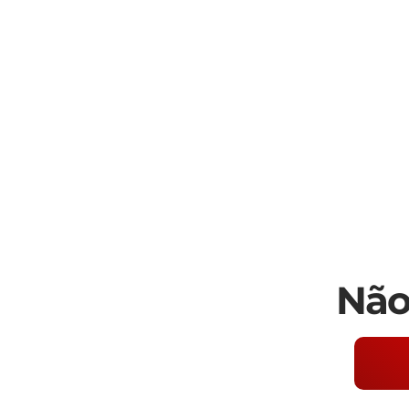
www.delmassoimoveis.com.br

*Os valores informados, incluindo imó
alterações sem aviso prévio e estão suj
um imóvel de terceiro. Consulte-nos
dos nossos corretores.
Não