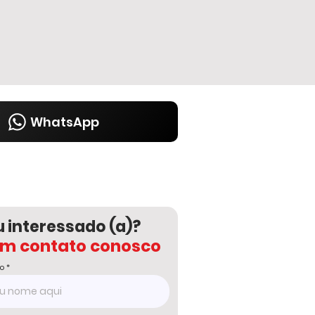
WhatsApp
u interessado (a)?
em contato conosco
o