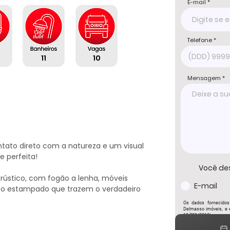
E-mail
Telefone
11
10
Mensagem
tato direto com a natureza e um visual 
 perfeita!

Você de
ústico, com fogão a lenha, móveis 
E-mail
iso estampado que trazem o verdadeiro 
Os dados fornecidos
Delmasso imóveis, e e
13.709/2018)