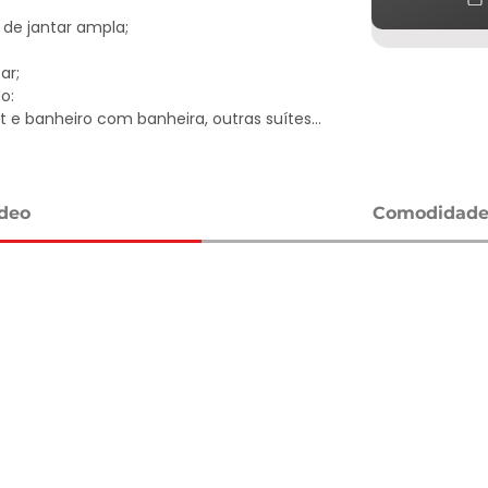
e jantar ampla;

r;

:

t e banheiro com banheira, outras suítes 
so;

rão;

ídeo
Comodidades
s inacabada;

ador e acesso direto à represa;

ntro!

ida à beira da represa.
