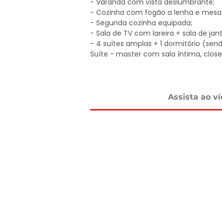
- Varanda com vista deslumbrante;

- Cozinha com fogão a lenha e mesa d
- Segunda cozinha equipada;

- Sala de TV com lareira + sala de janta
- 4 suítes amplas + 1 dormitório (sendo
Suíte - master com sala íntima, close
com salas exclusivas);

- Dormitório externo para hóspedes;

- Espaço gourmet completo e espaço
- Piscina de alvenaria maior que o pad
Assista ao v
- Casa de caseiro + casa de 2 andare
- Pergolado florido, paisagismo encant
- Garagem para barco;

- Tudo isso a apenas 15 minutos do ce
Valor: R$ 2.120.000,00

Agende sua visita e viva o melhor da v
DELMASSO IMÓVEIS - DESDE 1980

Tel: 15 3241.2846

WhatsApp: 15 98178-0158
