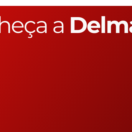
heça a
Delm