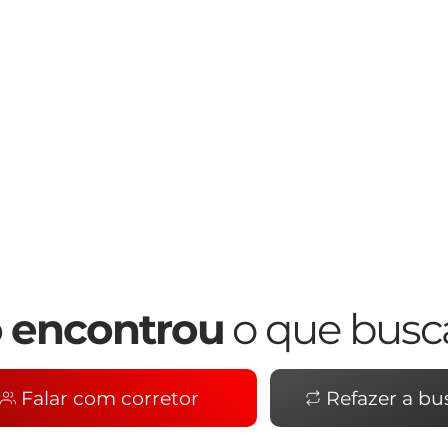
vel, condomínio e IPTU, podem sofrer 
eitos à disponibilidade, por se tratar de 
 para informações atualizadas com um 
 encontrou
o que busc
Falar com corretor
Refazer a bu