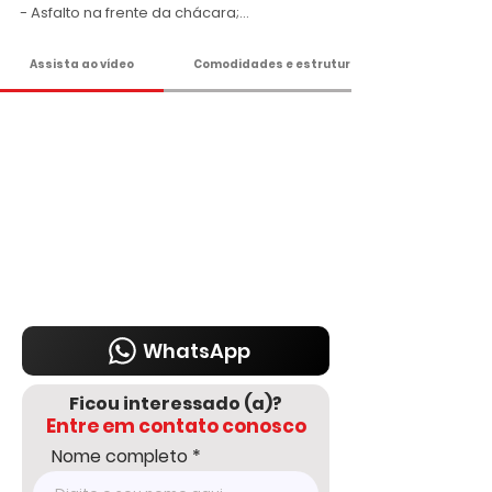
- Asfalto na frente da chácara;

- Bom acesso e ótima localização;

- Ideal para moradia ou lazer!

Assista ao vídeo
Comodidades e estrutura
Valor: R$ 1.060.000,00

Agende já sua visita!

DELMASSO IMÓVEIS - DESDE 1980

Tel: 15 3241.2846

WhatsApp: 15 98178-0158

www.delmassoimoveis.com.br

*Os valores informados, incluindo imóvel, 
condomínio e IPTU, podem sofrer 
alterações sem aviso prévio e estão 
sujeitos à disponibilidade, por se tratar de 
WhatsApp
um imóvel de terceiro. Consulte-nos para 
informações atualizadas com um dos 
Ficou interessado (a)?
nossos corretores.
Entre em contato conosco
Nome completo