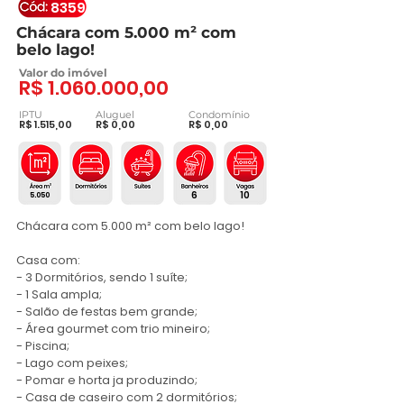
8359
Chácara com 5.000 m² com
belo lago!
Valor do imóvel
R$
1.060.000
,00
IPTU
Aluguel
Condomínio
R$ 1.515,00
R$ 0,00
R$ 0,00
6
10
5.050
Chácara com 5.000 m² com belo lago!

Casa com:

- 3 Dormitórios, sendo 1 suíte;

- 1 Sala ampla;

- Salão de festas bem grande;

- Área gourmet com trio mineiro;

- Piscina;

- Lago com peixes;

- Pomar e horta ja produzindo;

- Casa de caseiro com 2 dormitórios;
