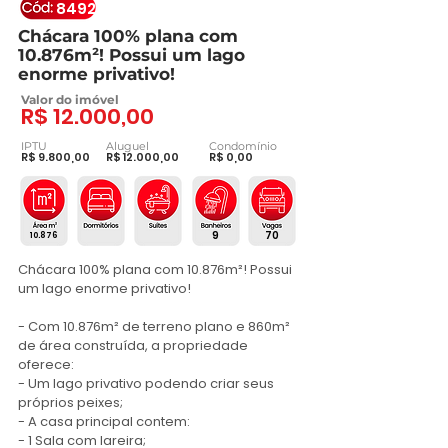
8492
Chácara 100% plana com
10.876m²! Possui um lago
enorme privativo!
Valor do imóvel
R$ 12.000,00
IPTU
Aluguel
Condomínio
R$ 9.800,00
R$ 12.000,00
R$ 0,00
9
70
10.876
Chácara 100% plana com 10.876m²! Possui 
um lago enorme privativo! 

- Com 10.876m² de terreno plano e 860m² 
de área construída, a propriedade 
oferece:

- Um lago privativo podendo criar seus 
próprios peixes;

- A casa principal contem:

- 1 Sala com lareira;
