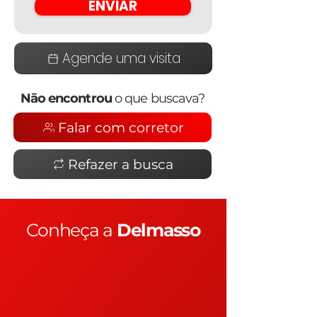
ENVIAR
Agende uma visita
Não encontrou
o que buscava?
Falar com corretor
Refazer a busca
Conheça a
Delmasso