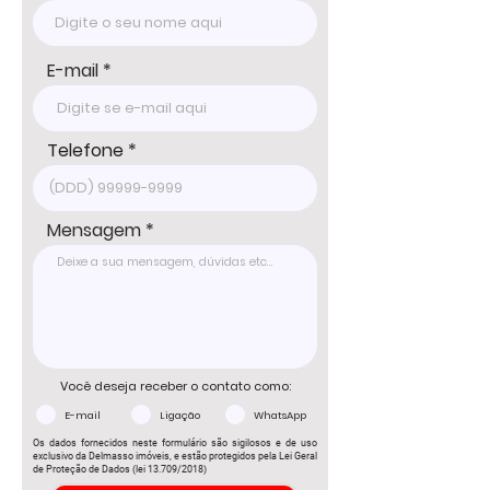
um imóvel de terceiro. Consulte-nos para 
informações atualizadas com um dos 
nossos corretores.
E-mail
Telefone
Mensagem
Você deseja receber o contato como:
E-mail
Ligação
WhatsApp
Os dados fornecidos neste formulário são sigilosos e de uso
exclusivo da Delmasso imóveis, e estão protegidos pela Lei Geral
de Proteção de Dados (lei 13.709/2018)