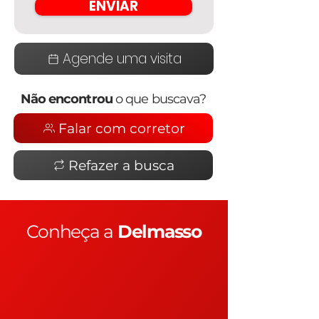
ENVIAR
Agende uma visita
Não encontrou
o que buscava?
Falar com corretor
Refazer a busca
Conheça a
Delmasso