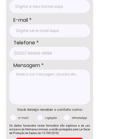
www.delmassoimoveis.com.br

*Os valores informados, incluindo imóvel, 
condomínio e IPTU, podem sofrer 
E-mail
alterações sem aviso prévio e estão 
sujeitos à disponibilidade, por se tratar de 
um imóvel de terceiro. Consulte-nos para 
informações atualizadas com um dos 
Telefone
nossos corretores.
Mensagem
Você deseja receber o contato como:
E-mail
Ligação
WhatsApp
Os dados fornecidos neste formulário são sigilosos e de uso
exclusivo da Delmasso imóveis, e estão protegidos pela Lei Geral
de Proteção de Dados (lei 13.709/2018)