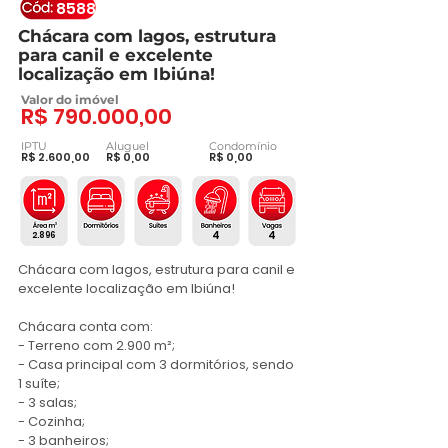
8588
Chácara com lagos, estrutura
para canil e excelente
localização em Ibiúna!
Valor do imóvel
R$ 790.000,00
IPTU
Aluguel
Condomínio
R$ 2.600,00
R$ 0,00
R$ 0,00
4
4
2.896
Chácara com lagos, estrutura para canil e 
excelente localização em Ibiúna!

Chácara conta com:

- Terreno com 2.900 m²;

- Casa principal com 3 dormitórios, sendo 
1 suíte;

- 3 salas;

- Cozinha;

- 3 banheiros;
