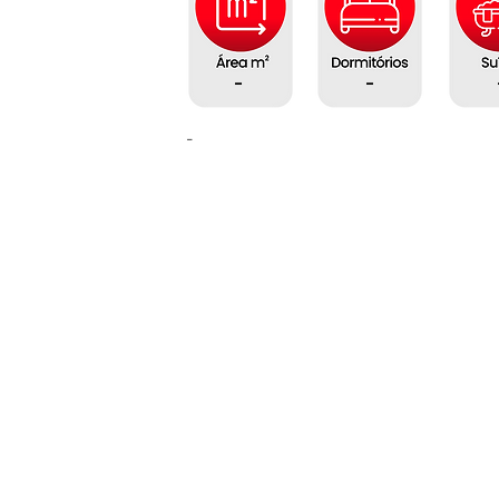
-
-
-