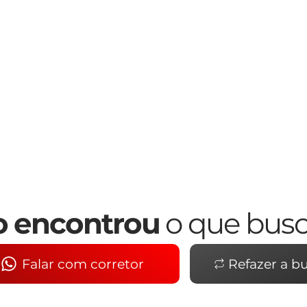
 encontrou
o que bus
Falar com corretor
Refazer a b