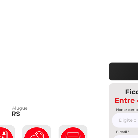
Fic
Entre
Aluguel
Nome compl
R$
E-mail