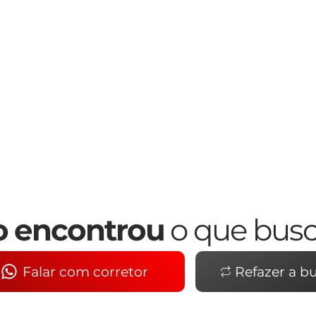
 encontrou
o que bus
Falar com corretor
Refazer a b