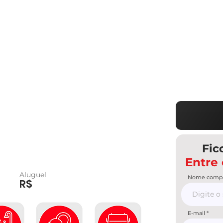
Fic
Entre
Aluguel
Nome compl
R$
E-mail