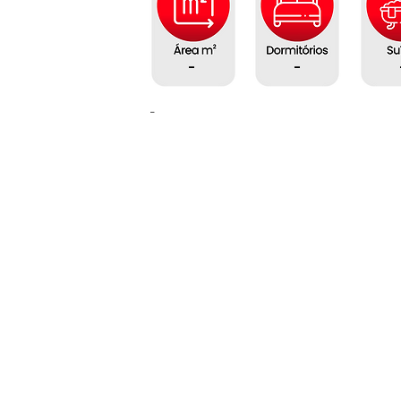
-
-
-