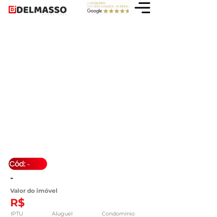
-
-
Valor do imóvel
R$
IPTU
Aluguel
Condomínio