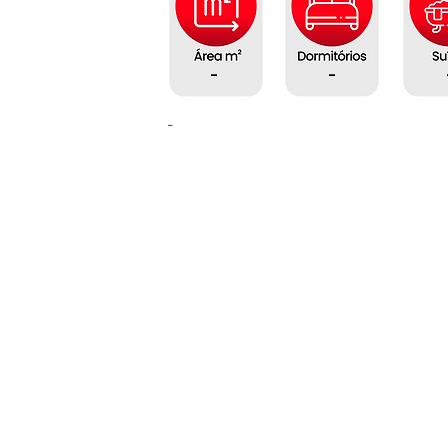
-
-
-