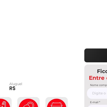
Fic
Entre
Aluguel
Nome compl
R$
E-mail