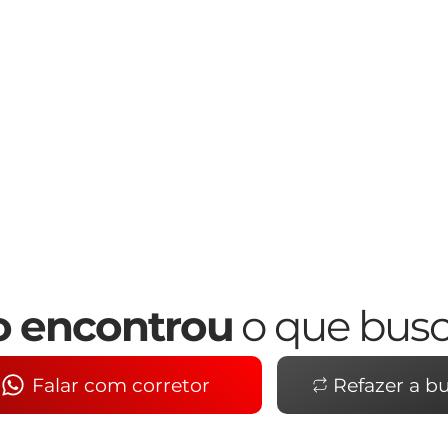
 encontrou
o que bus
Falar com corretor
Refazer a b