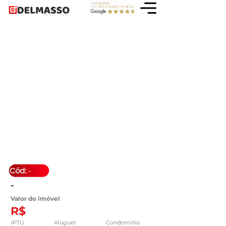
-
-
Valor do imóvel
R$
IPTU
Aluguel
Condomínio