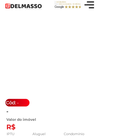
-
-
Valor do imóvel
R$
IPTU
Aluguel
Condomínio