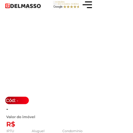
-
-
Valor do imóvel
R$
IPTU
Aluguel
Condomínio