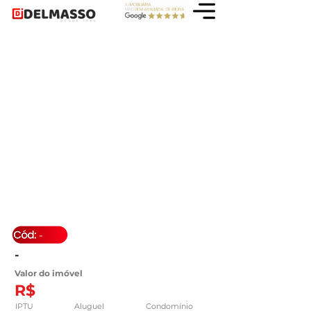
-
-
Valor do imóvel
R$
IPTU
Aluguel
Condomínio