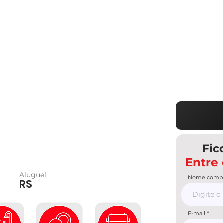
Fic
Entre
Aluguel
Nome compl
R$
E-mail