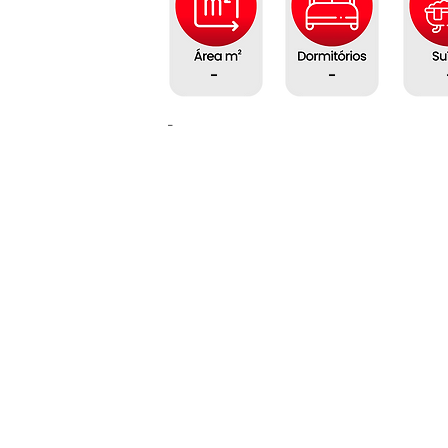
-
-
-