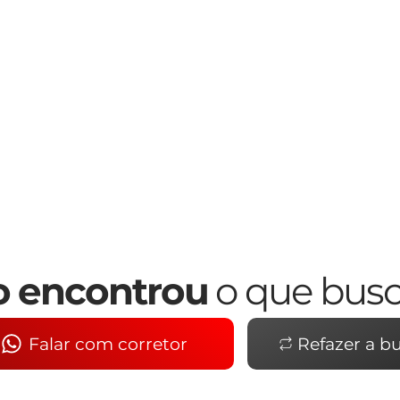
 encontrou
o que bus
Falar com corretor
Refazer a b