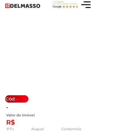
-
-
Valor do imóvel
R$
IPTU
Aluguel
Condomínio