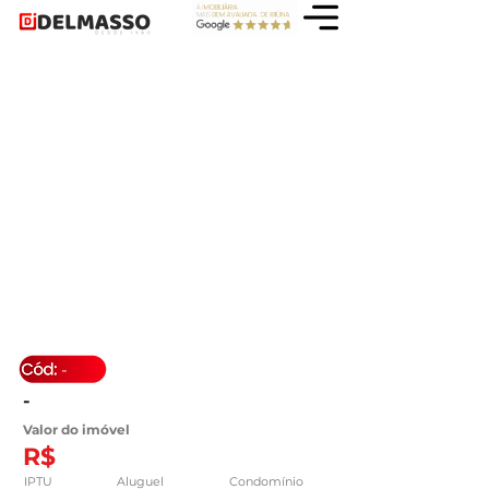
-
-
Valor do imóvel
R$
IPTU
Aluguel
Condomínio