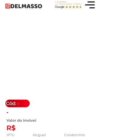
-
-
Valor do imóvel
R$
IPTU
Aluguel
Condomínio