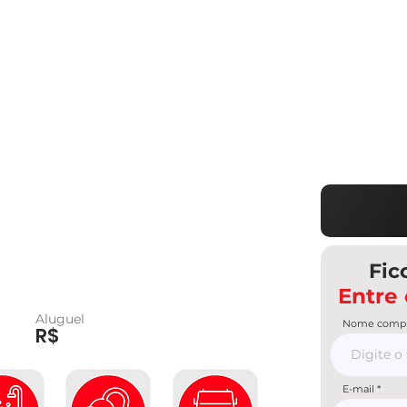
Fic
Entre
Aluguel
Nome compl
R$
E-mail