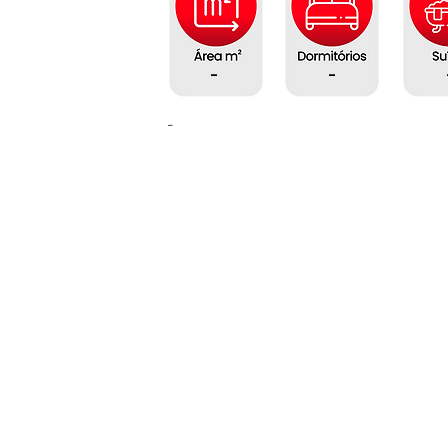
-
-
-