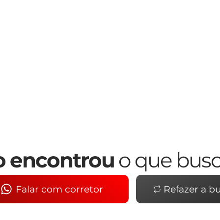
 encontrou
o que bus
Falar com corretor
Refazer a b