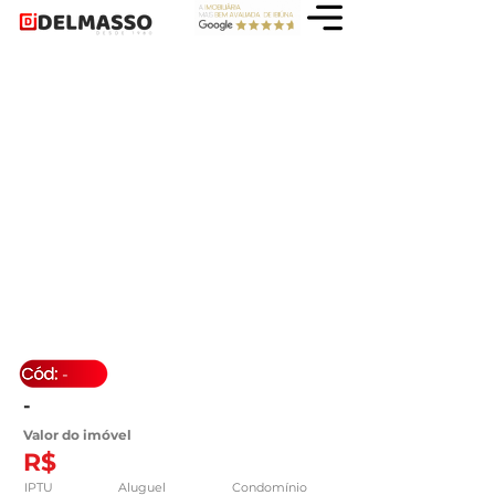
-
-
Valor do imóvel
R$
IPTU
Aluguel
Condomínio