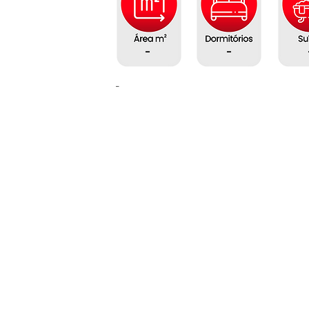
-
-
-