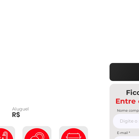
Fic
Entre
Aluguel
Nome compl
R$
E-mail