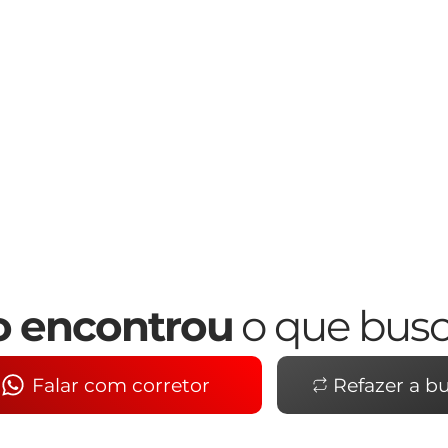
 encontrou
o que bus
Falar com corretor
Refazer a b