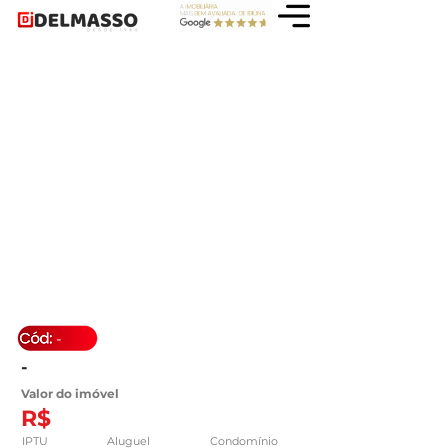
-
-
Valor do imóvel
R$
IPTU
Aluguel
Condomínio