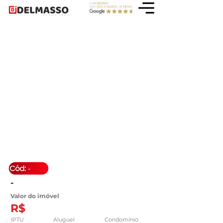
-
-
Valor do imóvel
R$
IPTU
Aluguel
Condomínio