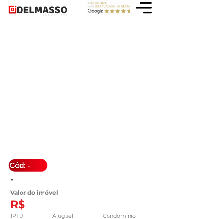
-
-
Valor do imóvel
R$
IPTU
Aluguel
Condomínio