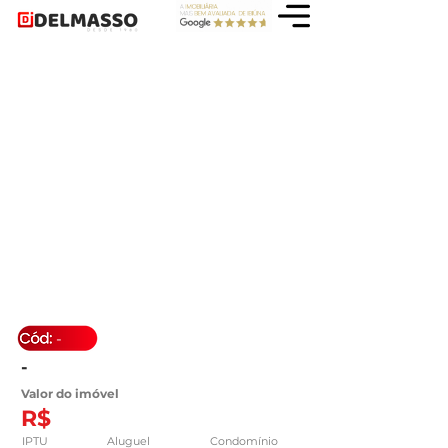
-
-
Valor do imóvel
R$
IPTU
Aluguel
Condomínio