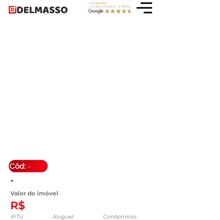
-
-
Valor do imóvel
R$
IPTU
Aluguel
Condomínio