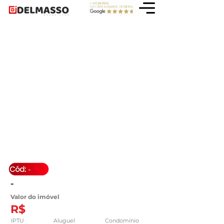
-
-
Valor do imóvel
R$
IPTU
Aluguel
Condomínio