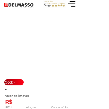
-
-
Valor do imóvel
R$
IPTU
Aluguel
Condomínio