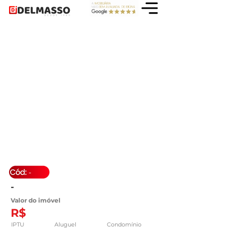
-
-
Valor do imóvel
R$
IPTU
Aluguel
Condomínio