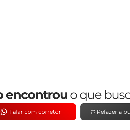
 encontrou
o que bus
Falar com corretor
Refazer a b