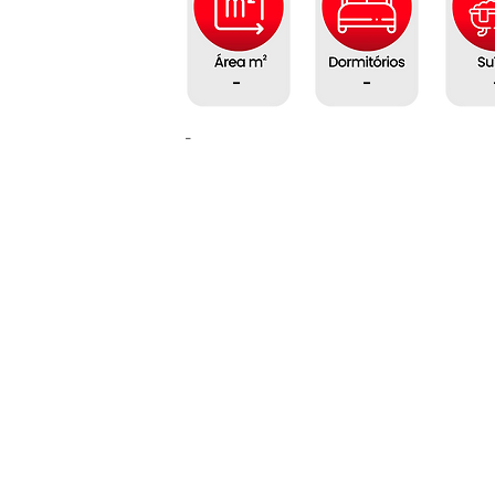
-
-
-