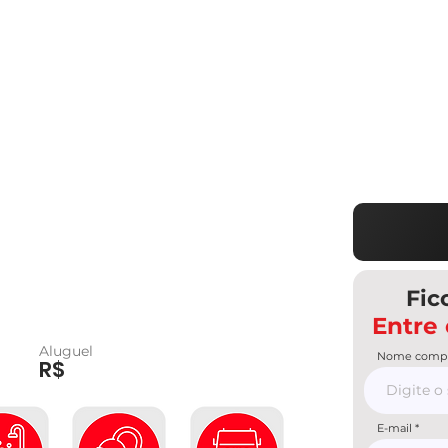
Fic
Entre
Aluguel
Nome compl
R$
E-mail