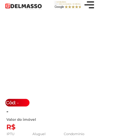
-
-
Valor do imóvel
R$
IPTU
Aluguel
Condomínio