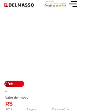
-
-
Valor do imóvel
R$
IPTU
Aluguel
Condomínio