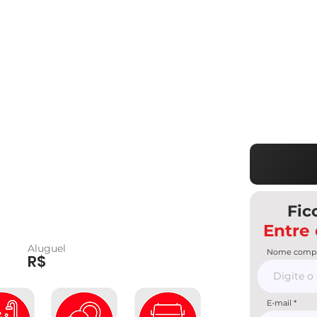
Fic
Entre
Aluguel
Nome compl
R$
E-mail