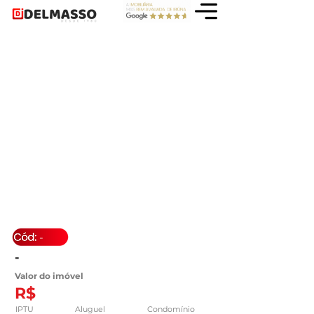
-
-
Valor do imóvel
R$
IPTU
Aluguel
Condomínio