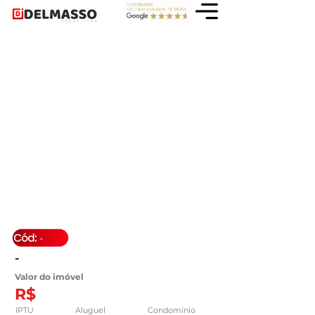
-
-
Valor do imóvel
R$
IPTU
Aluguel
Condomínio