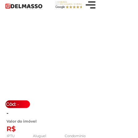
-
-
Valor do imóvel
R$
IPTU
Aluguel
Condomínio