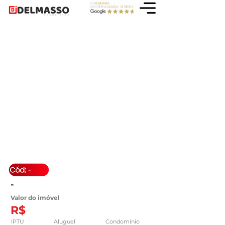
-
-
Valor do imóvel
R$
IPTU
Aluguel
Condomínio