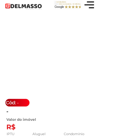
-
-
Valor do imóvel
R$
IPTU
Aluguel
Condomínio