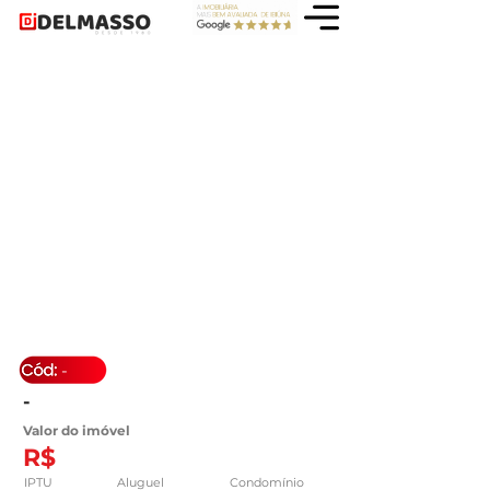
-
-
Valor do imóvel
R$
IPTU
Aluguel
Condomínio