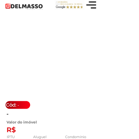
-
-
Valor do imóvel
R$
IPTU
Aluguel
Condomínio