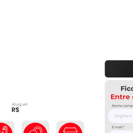
Fic
Entre
Aluguel
Nome compl
R$
E-mail