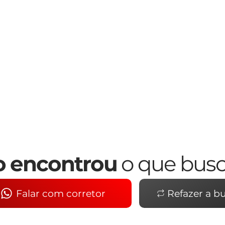
 encontrou
o que bus
Falar com corretor
Refazer a b