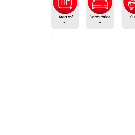
-
-
-