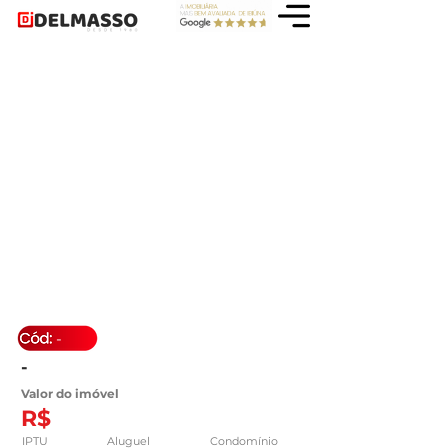
-
-
Valor do imóvel
R$
IPTU
Aluguel
Condomínio