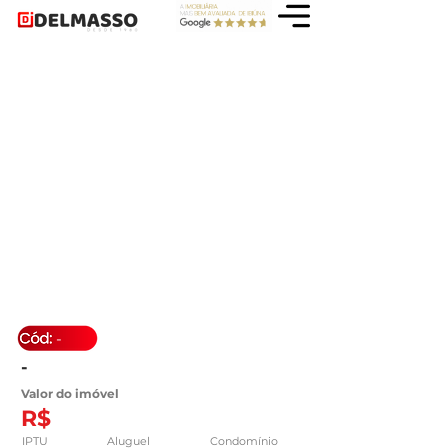
-
-
Valor do imóvel
R$
IPTU
Aluguel
Condomínio