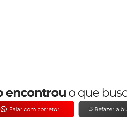
 encontrou
o que bus
Falar com corretor
Refazer a b