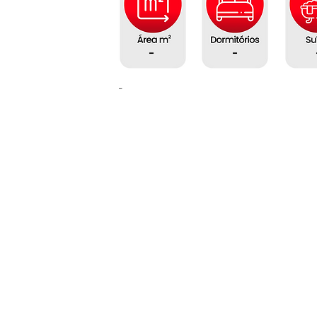
-
-
-