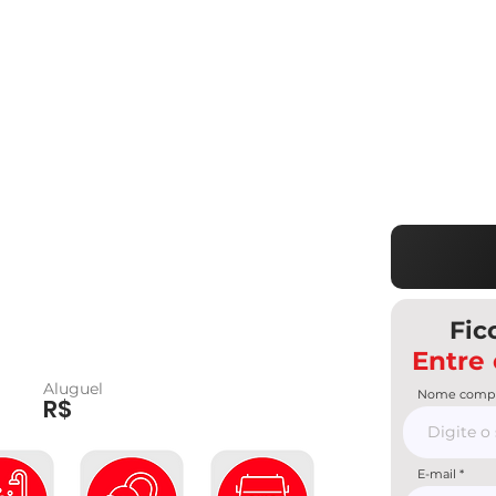
Fic
Entre
Aluguel
Nome compl
R$
E-mail