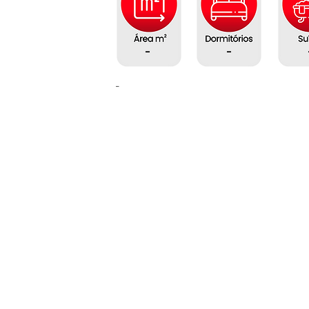
-
-
-