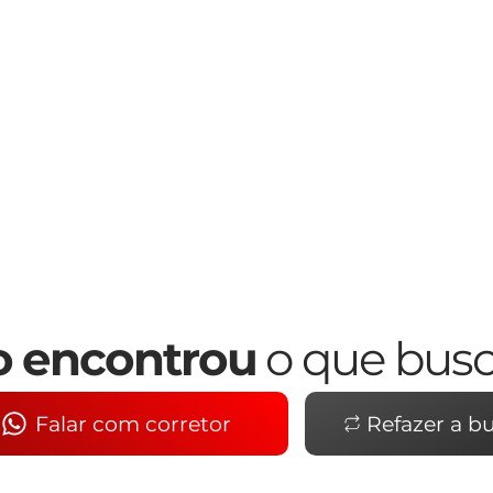
 encontrou
o que bus
Falar com corretor
Refazer a b