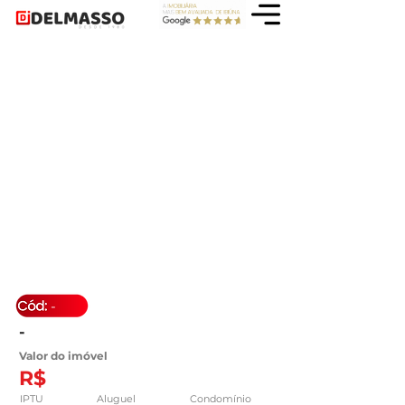
-
-
Valor do imóvel
R$
IPTU
Aluguel
Condomínio