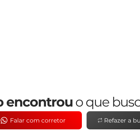
 encontrou
o que bus
Falar com corretor
Refazer a b