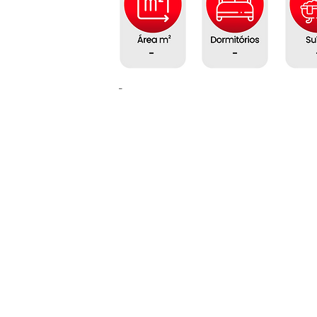
-
-
-