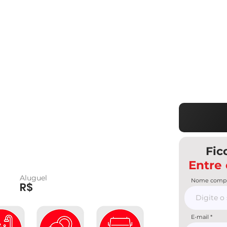
Fic
Entre
Aluguel
Nome compl
R$
E-mail