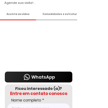
Agende sua visita!

DELMASSO IMÓVEIS - DESDE 1980

Assista ao vídeo
Comodidades e estrutura
Tel: 15 3241.2846

WhatsApp: 15 98178-0158

www.delmassoimoveis.com.br
WhatsApp
Ficou interessado (a)?
Entre em contato conosco
Nome completo