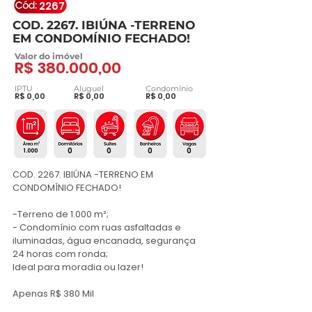
2267
COD. 2267. IBIÚNA -TERRENO
EM CONDOMÍNIO FECHADO!
Valor do imóvel
R$ 380.000,00
IPTU
Aluguel
Condomínio
R$ 0,00
R$ 0,00
R$ 0,00
0
0
0
0
1.000
COD. 2267. IBIÚNA -TERRENO EM 
CONDOMÍNIO FECHADO!

-Terreno de 1.000 m²;

- Condomínio com ruas asfaltadas e 
iluminadas, água encanada, segurança 
24 horas com ronda;

Ideal para moradia ou lazer!

Apenas R$ 380 Mil
